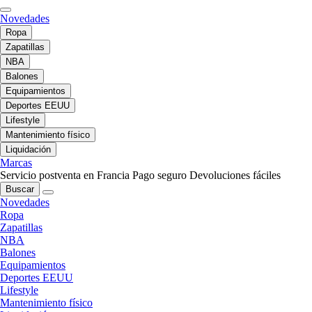
Novedades
Ropa
Zapatillas
NBA
Balones
Equipamientos
Deportes EEUU
Lifestyle
Mantenimiento físico
Liquidación
Marcas
Servicio postventa en Francia
Pago seguro
Devoluciones fáciles
Buscar
Novedades
Ropa
Zapatillas
NBA
Balones
Equipamientos
Deportes EEUU
Lifestyle
Mantenimiento físico