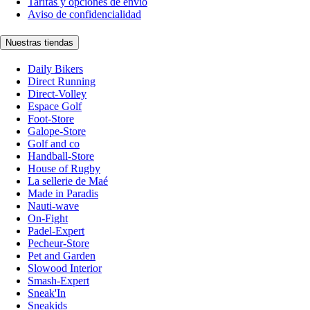
Tarifas y opciones de envío
Aviso de confidencialidad
Nuestras tiendas
Daily Bikers
Direct Running
Direct-Volley
Espace Golf
Foot-Store
Galope-Store
Golf and co
Handball-Store
House of Rugby
La sellerie de Maé
Made in Paradis
Nauti-wave
On-Fight
Padel-Expert
Pecheur-Store
Pet and Garden
Slowood Interior
Smash-Expert
Sneak'In
Sneakids