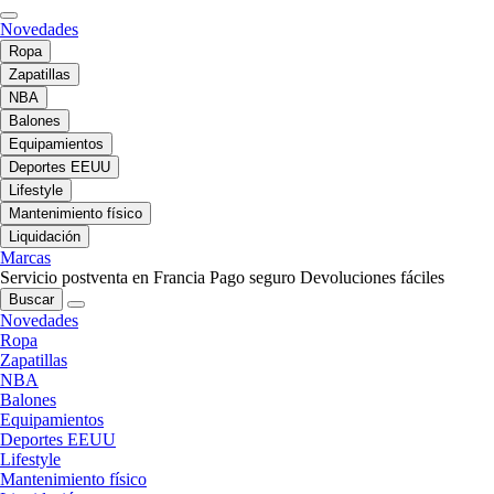
Novedades
Ropa
Zapatillas
NBA
Balones
Equipamientos
Deportes EEUU
Lifestyle
Mantenimiento físico
Liquidación
Marcas
Servicio postventa en Francia
Pago seguro
Devoluciones fáciles
Buscar
Novedades
Ropa
Zapatillas
NBA
Balones
Equipamientos
Deportes EEUU
Lifestyle
Mantenimiento físico