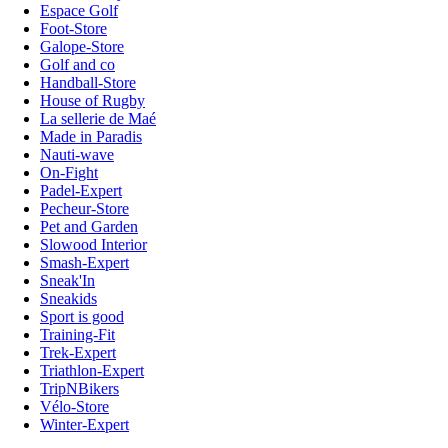
Espace Golf
Foot-Store
Galope-Store
Golf and co
Handball-Store
House of Rugby
La sellerie de Maé
Made in Paradis
Nauti-wave
On-Fight
Padel-Expert
Pecheur-Store
Pet and Garden
Slowood Interior
Smash-Expert
Sneak'In
Sneakids
Sport is good
Training-Fit
Trek-Expert
Triathlon-Expert
TripNBikers
Vélo-Store
Winter-Expert