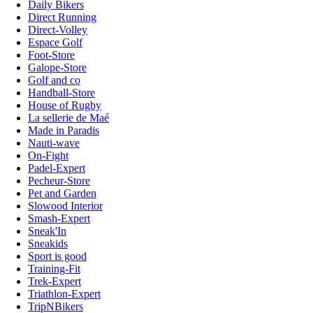
Daily Bikers
Direct Running
Direct-Volley
Espace Golf
Foot-Store
Galope-Store
Golf and co
Handball-Store
House of Rugby
La sellerie de Maé
Made in Paradis
Nauti-wave
On-Fight
Padel-Expert
Pecheur-Store
Pet and Garden
Slowood Interior
Smash-Expert
Sneak'In
Sneakids
Sport is good
Training-Fit
Trek-Expert
Triathlon-Expert
TripNBikers