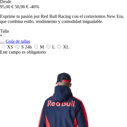
Desde
95,00 €
50,96 €
-46%
Exprime tu pasión por Red Bull Racing con el cortavientos New Era,
que combina estilo, rendimiento y comodidad inigualable.
Talla
*
Guía de tallas
XS
S
24h
M
L
XL
Este campo es obligatorio