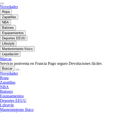
Novedades
Ropa
Zapatillas
NBA
Balones
Equipamientos
Deportes EEUU
Lifestyle
Mantenimiento físico
Liquidación
Marcas
Servicio postventa en Francia
Pago seguro
Devoluciones fáciles
Buscar
Novedades
Ropa
Zapatillas
NBA
Balones
Equipamientos
Deportes EEUU
Lifestyle
Mantenimiento físico