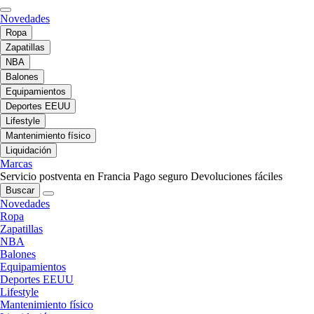
Novedades
Ropa
Zapatillas
NBA
Balones
Equipamientos
Deportes EEUU
Lifestyle
Mantenimiento físico
Liquidación
Marcas
Servicio postventa en Francia
Pago seguro
Devoluciones fáciles
Buscar
Novedades
Ropa
Zapatillas
NBA
Balones
Equipamientos
Deportes EEUU
Lifestyle
Mantenimiento físico