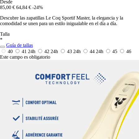
Desde
85,00 €
64,84 €
-24%
Descubre las zapatillas Le Coq Sportif Master, la elegancia y la
comodidad se unen para un estilo inigualable en el día a día.
Talla
*
Guía de tallas
40
41
24h
42
24h
43
24h
44
24h
45
46
Este campo es obligatorio