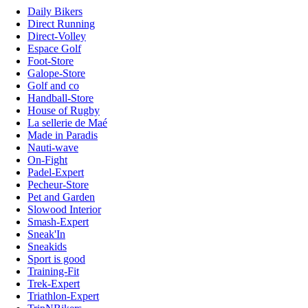
Daily Bikers
Direct Running
Direct-Volley
Espace Golf
Foot-Store
Galope-Store
Golf and co
Handball-Store
House of Rugby
La sellerie de Maé
Made in Paradis
Nauti-wave
On-Fight
Padel-Expert
Pecheur-Store
Pet and Garden
Slowood Interior
Smash-Expert
Sneak'In
Sneakids
Sport is good
Training-Fit
Trek-Expert
Triathlon-Expert