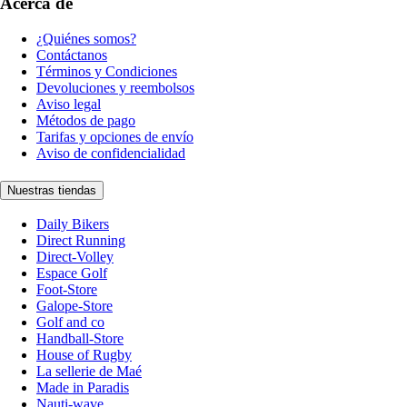
Acerca de
¿Quiénes somos?
Contáctanos
Términos y Condiciones
Devoluciones y reembolsos
Aviso legal
Métodos de pago
Tarifas y opciones de envío
Aviso de confidencialidad
Nuestras tiendas
Daily Bikers
Direct Running
Direct-Volley
Espace Golf
Foot-Store
Galope-Store
Golf and co
Handball-Store
House of Rugby
La sellerie de Maé
Made in Paradis
Nauti-wave