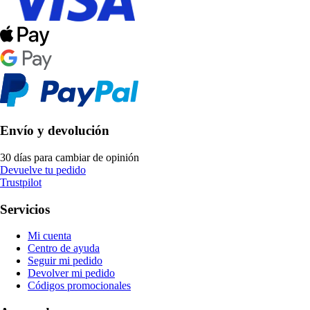
Envío y devolución
30 días para cambiar de opinión
Devuelve tu pedido
Trustpilot
Servicios
Mi cuenta
Centro de ayuda
Seguir mi pedido
Devolver mi pedido
Códigos promocionales