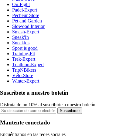
On-Fight
Padel-Expert
Pecheur-Store
Pet and Garden
Slowood Interior
Smash-Expert
Sneak'In
Sneakids
Sport is good
Training-Fit
Trek-Expert
Triathlon-Expert
TripNBikers
Vélo-Store
Winter-Expert
Suscríbete a nuestro boletín
Disfruta de un 10% al suscribirte a nuestro boletín
Suscribirse
Mantente conectado
Encuéntranos en las redes sociales