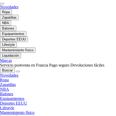
Novedades
Ropa
Zapatillas
NBA
Balones
Equipamientos
Deportes EEUU
Lifestyle
Mantenimiento físico
Liquidación
Marcas
Servicio postventa en Francia
Pago seguro
Devoluciones fáciles
Buscar
Novedades
Ropa
Zapatillas
NBA
Balones
Equipamientos
Deportes EEUU
Lifestyle
Mantenimiento físico