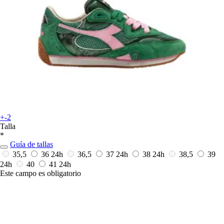
+-2
Talla
*
Guía de tallas
35,5
36
24h
36,5
37
24h
38
24h
38,5
39
24h
40
41
24h
Este campo es obligatorio