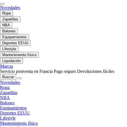
Novedades
Ropa
Zapatillas
NBA
Balones
Equipamientos
Deportes EEUU
Lifestyle
Mantenimiento físico
Liquidación
Marcas
Servicio postventa en Francia
Pago seguro
Devoluciones fáciles
Buscar
Novedades
Ropa
Zapatillas
NBA
Balones
Equipamientos
Deportes EEUU
Lifestyle
Mantenimiento físico