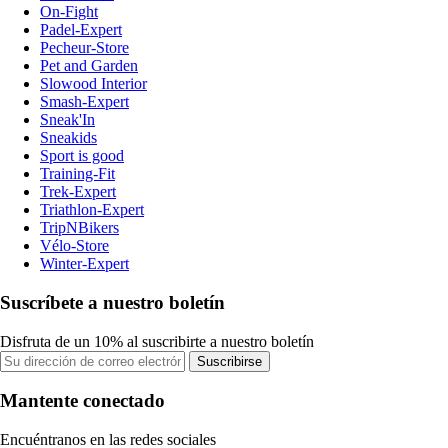
On-Fight
Padel-Expert
Pecheur-Store
Pet and Garden
Slowood Interior
Smash-Expert
Sneak'In
Sneakids
Sport is good
Training-Fit
Trek-Expert
Triathlon-Expert
TripNBikers
Vélo-Store
Winter-Expert
Suscríbete a nuestro boletín
Disfruta de un 10% al suscribirte a nuestro boletín
Suscribirse
Mantente conectado
Encuéntranos en las redes sociales