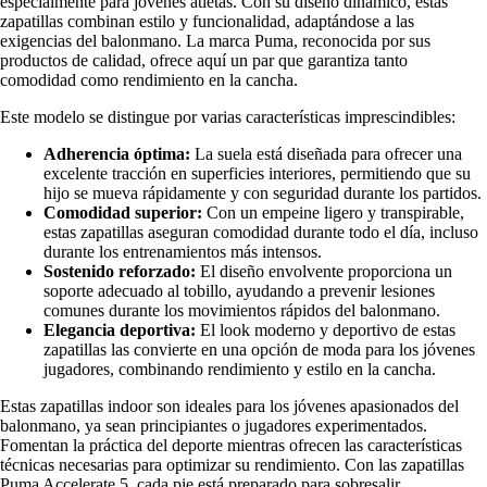
especialmente para jóvenes atletas. Con su diseño dinámico, estas
zapatillas combinan estilo y funcionalidad, adaptándose a las
exigencias del balonmano. La marca Puma, reconocida por sus
productos de calidad, ofrece aquí un par que garantiza tanto
comodidad como rendimiento en la cancha.
Este modelo se distingue por varias características imprescindibles:
Adherencia óptima:
La suela está diseñada para ofrecer una
excelente tracción en superficies interiores, permitiendo que su
hijo se mueva rápidamente y con seguridad durante los partidos.
Comodidad superior:
Con un empeine ligero y transpirable,
estas zapatillas aseguran comodidad durante todo el día, incluso
durante los entrenamientos más intensos.
Sostenido reforzado:
El diseño envolvente proporciona un
soporte adecuado al tobillo, ayudando a prevenir lesiones
comunes durante los movimientos rápidos del balonmano.
Elegancia deportiva:
El look moderno y deportivo de estas
zapatillas las convierte en una opción de moda para los jóvenes
jugadores, combinando rendimiento y estilo en la cancha.
Estas zapatillas indoor son ideales para los jóvenes apasionados del
balonmano, ya sean principiantes o jugadores experimentados.
Fomentan la práctica del deporte mientras ofrecen las características
técnicas necesarias para optimizar su rendimiento. Con las zapatillas
Puma Accelerate 5, cada pie está preparado para sobresalir,