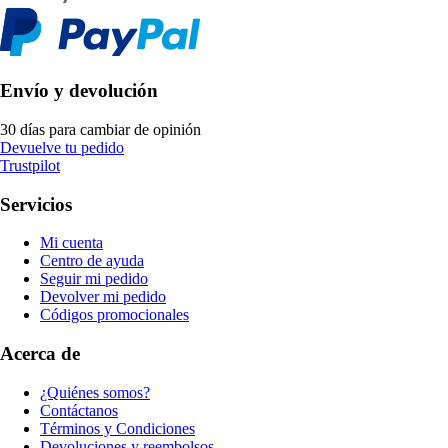
Envío y devolución
30 días para cambiar de opinión
Devuelve tu pedido
Trustpilot
Servicios
Mi cuenta
Centro de ayuda
Seguir mi pedido
Devolver mi pedido
Códigos promocionales
Acerca de
¿Quiénes somos?
Contáctanos
Términos y Condiciones
Devoluciones y reembolsos