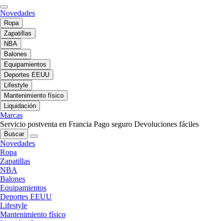
Novedades
Ropa
Zapatillas
NBA
Balones
Equipamientos
Deportes EEUU
Lifestyle
Mantenimiento físico
Liquidación
Marcas
Servicio postventa en Francia
Pago seguro
Devoluciones fáciles
Buscar
Novedades
Ropa
Zapatillas
NBA
Balones
Equipamientos
Deportes EEUU
Lifestyle
Mantenimiento físico