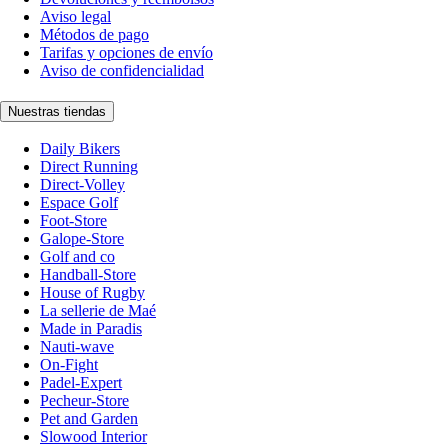
Aviso legal
Métodos de pago
Tarifas y opciones de envío
Aviso de confidencialidad
Nuestras tiendas
Daily Bikers
Direct Running
Direct-Volley
Espace Golf
Foot-Store
Galope-Store
Golf and co
Handball-Store
House of Rugby
La sellerie de Maé
Made in Paradis
Nauti-wave
On-Fight
Padel-Expert
Pecheur-Store
Pet and Garden
Slowood Interior