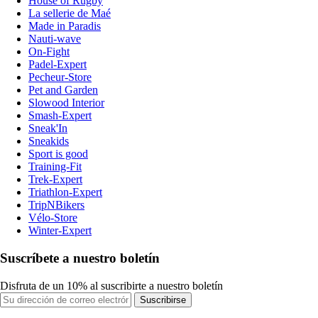
House of Rugby
La sellerie de Maé
Made in Paradis
Nauti-wave
On-Fight
Padel-Expert
Pecheur-Store
Pet and Garden
Slowood Interior
Smash-Expert
Sneak'In
Sneakids
Sport is good
Training-Fit
Trek-Expert
Triathlon-Expert
TripNBikers
Vélo-Store
Winter-Expert
Suscríbete a nuestro boletín
Disfruta de un 10% al suscribirte a nuestro boletín
Suscribirse