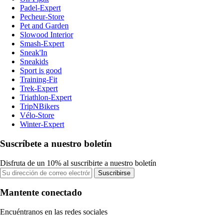
Padel-Expert
Pecheur-Store
Pet and Garden
Slowood Interior
Smash-Expert
Sneak'In
Sneakids
Sport is good
Training-Fit
Trek-Expert
Triathlon-Expert
TripNBikers
Vélo-Store
Winter-Expert
Suscríbete a nuestro boletín
Disfruta de un 10% al suscribirte a nuestro boletín
Suscribirse
Mantente conectado
Encuéntranos en las redes sociales