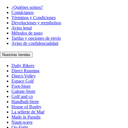
¿Quiénes somos?
Contáctanos
Términos y Condiciones
Devoluciones y reembolsos
Aviso legal
Métodos de pago
Tarifas y opciones de envío
Aviso de confidencialidad
Nuestras tiendas
Daily Bikers
Direct Running
Direct-Volley
Espace Golf
Foot-Store
Galope-Store
Golf and co
Handball-Store
House of Rugby
La sellerie de Maé
Made in Paradis
Nauti-wave
On-Fight