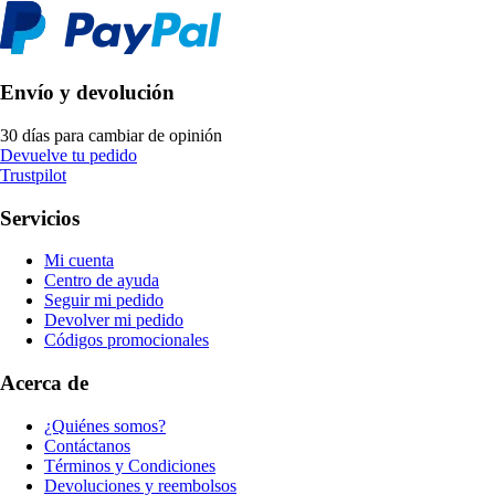
Envío y devolución
30 días para cambiar de opinión
Devuelve tu pedido
Trustpilot
Servicios
Mi cuenta
Centro de ayuda
Seguir mi pedido
Devolver mi pedido
Códigos promocionales
Acerca de
¿Quiénes somos?
Contáctanos
Términos y Condiciones
Devoluciones y reembolsos