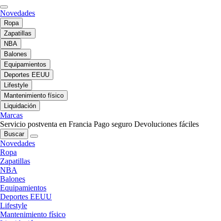
Novedades
Ropa
Zapatillas
NBA
Balones
Equipamientos
Deportes EEUU
Lifestyle
Mantenimiento físico
Liquidación
Marcas
Servicio postventa en Francia
Pago seguro
Devoluciones fáciles
Buscar
Novedades
Ropa
Zapatillas
NBA
Balones
Equipamientos
Deportes EEUU
Lifestyle
Mantenimiento físico