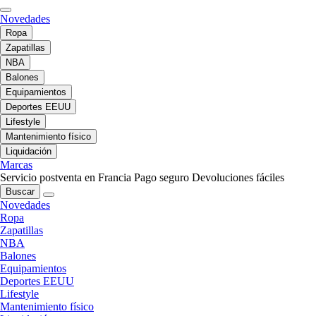
Novedades
Ropa
Zapatillas
NBA
Balones
Equipamientos
Deportes EEUU
Lifestyle
Mantenimiento físico
Liquidación
Marcas
Servicio postventa en Francia
Pago seguro
Devoluciones fáciles
Buscar
Novedades
Ropa
Zapatillas
NBA
Balones
Equipamientos
Deportes EEUU
Lifestyle
Mantenimiento físico