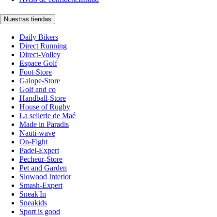
Nuestras tiendas
Daily Bikers
Direct Running
Direct-Volley
Espace Golf
Foot-Store
Galope-Store
Golf and co
Handball-Store
House of Rugby
La sellerie de Maé
Made in Paradis
Nauti-wave
On-Fight
Padel-Expert
Pecheur-Store
Pet and Garden
Slowood Interior
Smash-Expert
Sneak'In
Sneakids
Sport is good