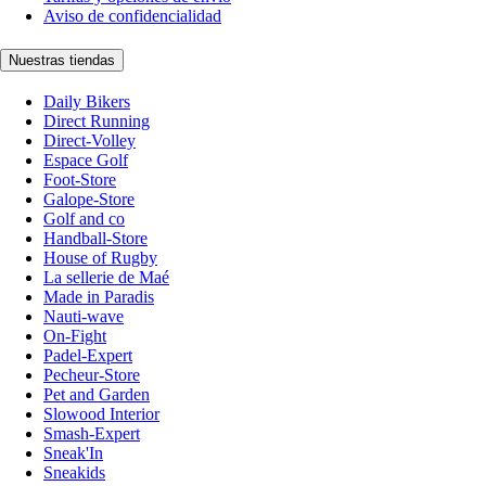
Aviso de confidencialidad
Nuestras tiendas
Daily Bikers
Direct Running
Direct-Volley
Espace Golf
Foot-Store
Galope-Store
Golf and co
Handball-Store
House of Rugby
La sellerie de Maé
Made in Paradis
Nauti-wave
On-Fight
Padel-Expert
Pecheur-Store
Pet and Garden
Slowood Interior
Smash-Expert
Sneak'In
Sneakids