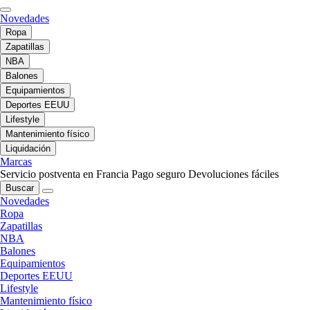
Novedades
Ropa
Zapatillas
NBA
Balones
Equipamientos
Deportes EEUU
Lifestyle
Mantenimiento físico
Liquidación
Marcas
Servicio postventa en Francia
Pago seguro
Devoluciones fáciles
Buscar
Novedades
Ropa
Zapatillas
NBA
Balones
Equipamientos
Deportes EEUU
Lifestyle
Mantenimiento físico