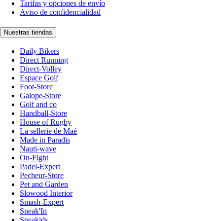
Tarifas y opciones de envío
Aviso de confidencialidad
Nuestras tiendas
Daily Bikers
Direct Running
Direct-Volley
Espace Golf
Foot-Store
Galope-Store
Golf and co
Handball-Store
House of Rugby
La sellerie de Maé
Made in Paradis
Nauti-wave
On-Fight
Padel-Expert
Pecheur-Store
Pet and Garden
Slowood Interior
Smash-Expert
Sneak'In
Sneakids