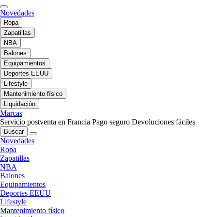
Novedades
Ropa
Zapatillas
NBA
Balones
Equipamientos
Deportes EEUU
Lifestyle
Mantenimiento físico
Liquidación
Marcas
Servicio postventa en Francia
Pago seguro
Devoluciones fáciles
Buscar
Novedades
Ropa
Zapatillas
NBA
Balones
Equipamientos
Deportes EEUU
Lifestyle
Mantenimiento físico