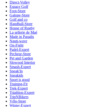
Direct-Volley
Espace Golf
Foot-Store
Galope-Store
Golf and co
Handball-Store
House of Rugby
La sellerie de Maé
Made in Paradis
Nauti-wave
On-Fight
Padel-Expert
Pecheur-Store
Pet and Garden
Slowood Interior
Smash-Expert
Sneak'In
Sneakids
Sport is good
Training-Fit
Trek-Expert
Triathlon-Expert
TripNBikers
Vélo-Store
Winter-Expert