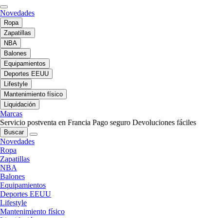
Novedades
Ropa
Zapatillas
NBA
Balones
Equipamientos
Deportes EEUU
Lifestyle
Mantenimiento físico
Liquidación
Marcas
Servicio postventa en Francia
Pago seguro
Devoluciones fáciles
Buscar
Novedades
Ropa
Zapatillas
NBA
Balones
Equipamientos
Deportes EEUU
Lifestyle
Mantenimiento físico