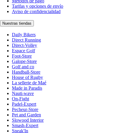
Métodos de pago
Tarifas y opciones de envío
Aviso de confidencialidad
Nuestras tiendas
Daily Bikers
Direct Running
Direct-Volley
Espace Golf
Foot-Store
Galope-Store
Golf and co
Handball-Store
House of Rugby
La sellerie de Maé
Made in Paradis
Nauti-wave
On-Fight
Padel-Expert
Pecheur-Store
Pet and Garden
Slowood Interior
Smash-Expert
Sneak'In