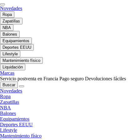
Novedades
Ropa
Zapatillas
NBA
Balones
Equipamientos
Deportes EEUU
Lifestyle
Mantenimiento físico
Liquidación
Marcas
Servicio postventa en Francia
Pago seguro
Devoluciones fáciles
Buscar
Novedades
Ropa
Zapatillas
NBA
Balones
Equipamientos
Deportes EEUU
Lifestyle
Mantenimiento físico