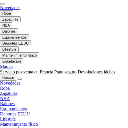
Novedades
Ropa
Zapatillas
NBA
Balones
Equipamientos
Deportes EEUU
Lifestyle
Mantenimiento físico
Liquidación
Marcas
Servicio postventa en Francia
Pago seguro
Devoluciones fáciles
Buscar
Novedades
Ropa
Zapatillas
NBA
Balones
Equipamientos
Deportes EEUU
Lifestyle
Mantenimiento físico