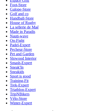
Espace Golf
Foot-Store
Galope-Store
Golf and co
Handball-Store
House of Rugby
La sellerie de Maé
Made in Paradis
Nauti-wave
On-Fight
Padel-Expert
Pecheur-Store
Pet and Garden
Slowood Interior
Smash-Expert
Sneak'In
Sneakids
Sport is good
Training-Fit
Trek-Expert
Triathlon-Expert
TripNBikers
Vélo-Store
Winter-Expert